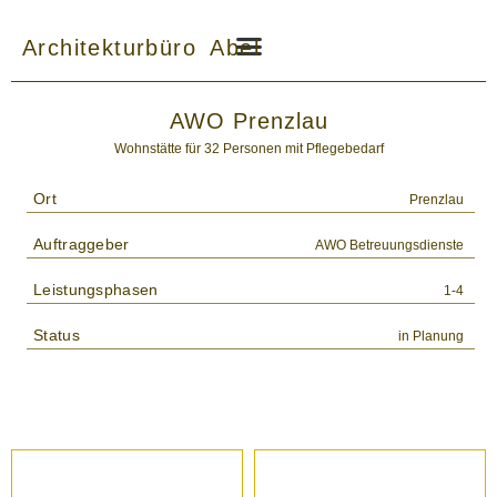
Zum
Inhalt
Architekturbüro Abel
springen
AWO Prenzlau
Wohnstätte für 32 Personen mit Pflegebedarf
Ort
Prenzlau
Auftraggeber
AWO Betreuungsdienste
Leistungsphasen
1-4
Status
in Planung