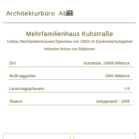
Zum
Inhalt
Architekturbüro Abel
springen
Mehrfamilienhaus Kuhstraße
Umbau Mehrfamilienhäuser(Typenbau von 1983) im Denkmalschutzgebiet
inklusive Anbau von Balkonen
Ort
Kuhstraße, 16909 Wittstock
Auftraggeber
GWV Wittstock
Leistungsphasen
1-9
Status
fertiggestellt – 2008