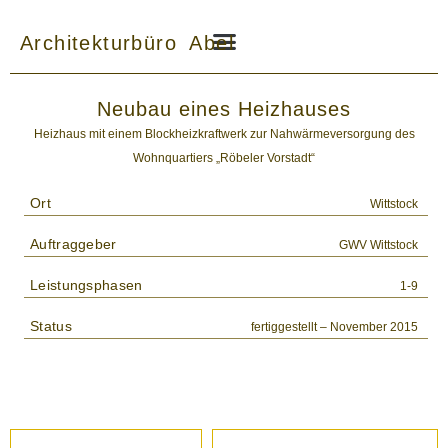
Zum
Inhalt
Architekturbüro Abel
springen
Neubau eines Heizhauses
Heizhaus mit einem Blockheizkraftwerk zur Nahwärmeversorgung des
Wohnquartiers „Röbeler Vorstadt“
Ort
Wittstock
Auftraggeber
GWV Wittstock
Leistungsphasen
1-9
Status
fertiggestellt – November 2015