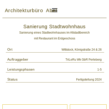
Zum
Inhalt
Architekturbüro Abel
springen
Sanierung Stadtwohnhaus
Sanierung eines Stadtwohnhauses im Altstadtbereich
mit Restaurant im Erdgeschoss
Ort
Wittstock, Königstraße 24 & 26
Auftraggeber
TriLeRu Wk GbR Perleberg
Leistungsphasen
1-5
Status
Fertigstellung 2024